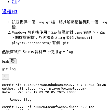
Git
過程
H3
該題提供一個
檔，將其解壓縮後得到一個
.img.gz
.img
檔。
Windows 可直接使用 7-Zip 解壓縮對
右鍵 -> 7-Zip -
.img
> 開啟壓縮檔，然後檢查
發現
2.img
/home/ctf-
有個
player/Code/secrets/
.git
然後嘗試在 Secrets 資料夾下使用
git log
bash
git