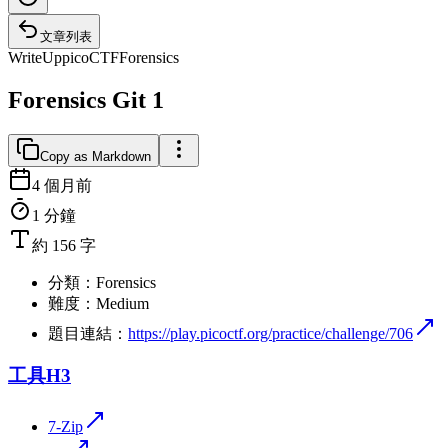
文章列表
WriteUp
picoCTF
Forensics
Forensics Git 1
Copy as Markdown
4 個月前
1 分鐘
約 156 字
分類：Forensics
難度：Medium
題目連結：
https://play.picoctf.org/practice/challenge/706
工具
H3
7-Zip